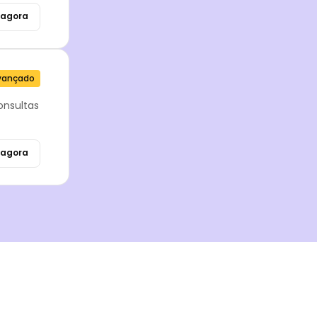
agora
vançado
onsultas
agora