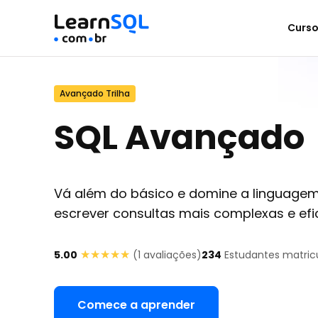
Curs
Avançado Trilha
SQL Avançado
Vá além do básico e domine a linguage
escrever consultas mais complexas e efic
★★★★★
★★★★★
5.00
(
1
avaliações)
234
Estudantes matric
Comece a aprender