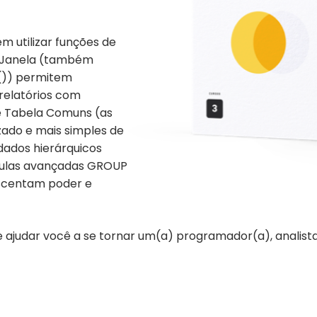
m utilizar funções de
e Janela (também
()) permitem
r relatórios com
e Tabela Comuns (as
ado e mais simples de
dados hierárquicos
usulas avançadas GROUP
scentam poder e
e ajudar você a se tornar um(a) programador(a), analist