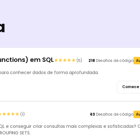
a
unctions) em SQL
★★★★★
★★★★★
(5)
218
Desafios de código
A
 para conhecer dados de forma aprofundada.
Comece 
★★★★★
★★★★★
(1)
63
Desafios de código
A
QL e conseguir criar consultas mais complexas e sofisticadas?
GROUPING SETS.