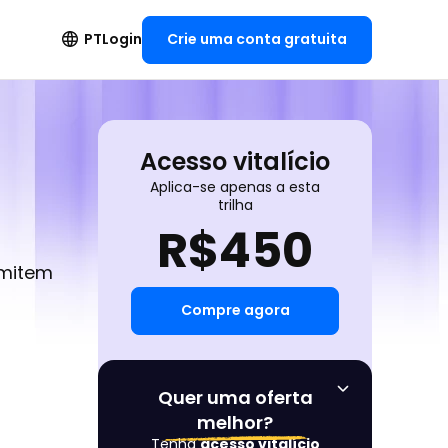
Crie uma conta gratuita
PT
Login
Acesso vitalício
Aplica-se apenas a esta
trilha
R$
450
rmitem
Compre agora
Quer uma oferta
melhor?
Tenha
acesso vitalício