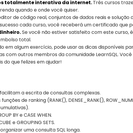
s totalmente interativa da internet.
Três cursos traz
renda quando e onde você quiser.
itor de código real, conjuntos de dados reais e solução 
sucesso cada curso, você receberá um certificado que pod
inheiro.
Se você não estiver satisfeito com este curso, é
mbolso total.
do em algum exercício, pode usar as dicas disponíveis p
deias com outros membros da comunidade LearnSQL. Você
 do que felizes em ajudar!
 facilitam a escrita de consultas complexas.
 funções de ranking (RANK(), DENSE_RANK(), ROW_NUMBER
cumulativas).
GROUP BY e CASE WHEN.
, CUBE e GROUPING SETS.
rganizar uma consulta SQL longa.