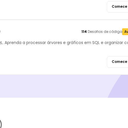
Comece 
)
114
Desafios de código
A
L. Aprenda a processar árvores e gráficos em SQL e organizar c
Comece 
)