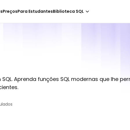
-
Apenas NaN horas!
os
Preços
Para Estudantes
Biblioteca SQL
m SQL. Aprenda funções SQL modernas que lhe pe
ientes.
ulados