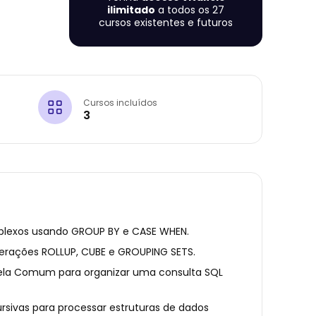
ilimitado
a todos os 27
cursos existentes e futuros
Cursos incluídos
3
mplexos usando GROUP BY e CASE WHEN.
perações ROLLUP, CUBE e GROUPING SETS.
bela Comum para organizar uma consulta SQL
ursivas para processar estruturas de dados