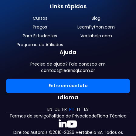
Links rápidos
Cursos
Blog
Preços
LearnPython.com
Para Estudantes
Vertabelo.com
Programa de Afiliados
Ajuda
Precisa de ajuda? Fale conosco em
contact@learnsql.com.br
Entre em contato
Idioma
EN
DE
FR
PT
IT
ES
Termos de serviço
Política de Privacidade
Ficha Técnica
Direitos Autorais ©2016-
2026
Vertabelo SA
Todos os