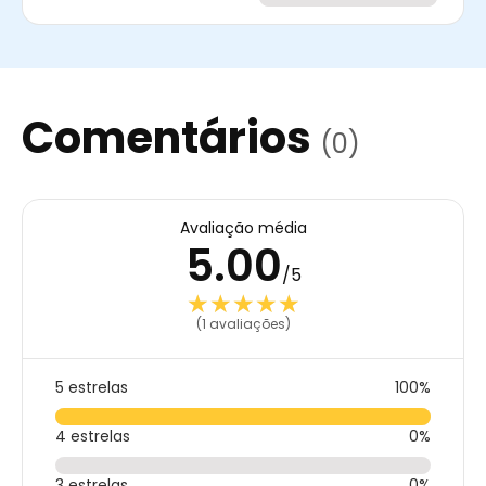
Comentários
(0)
Avaliação média
5.00
/5
★★★★★
★★★★★
(1 avaliações)
5 estrelas
100%
4 estrelas
0%
3 estrelas
0%