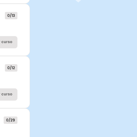
0/13
 curso
0/12
 curso
0/29