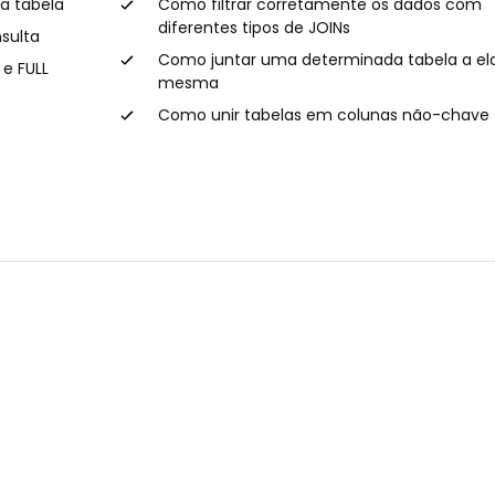
★★★★★
★★★★★
★★
★★
a tabela
Como filtrar corretamente os dados com
diferentes tipos de JOINs
06/10/2025
10/09/2
sulta
Como juntar uma determinada tabela a el
 e FULL
Show de Bola, bem
Alguns
mesma
didático.
traduç
Como unir tabelas em colunas não-chave
mesmo 
lacuna 
isso nã
Everton Silva
estrela