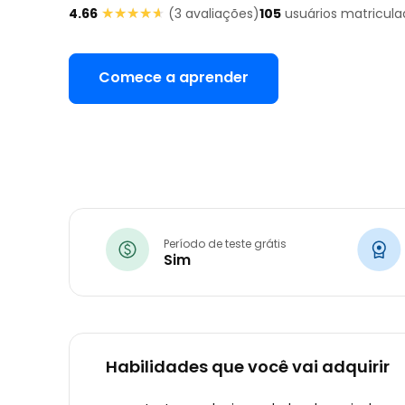
★★★★★
★★★★★
4.66
(
3
avaliações)
105
usuários matricula
Comece a aprender
Período de teste grátis
Sim
Habilidades que você vai adquirir