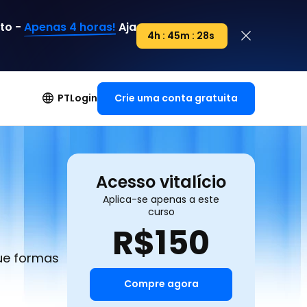
to -
Apenas 4 horas!
Aja
4h : 45m : 27s
4h : 00m : 00s
Crie uma conta gratuita
PT
Login
Acesso vitalício
Aplica-se apenas a este
curso
R$
150
que formas
Compre agora