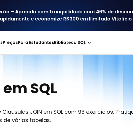
erão – Aprenda com tranquilidade com 46% de descon
rapidamente e economize R$300 em
Ilimitado Vitalício
os
Preços
Para Estudantes
Biblioteca SQL
N em SQL
Cláusulas JOIN em SQL com 93 exercícios. Prati
de várias tabelas.