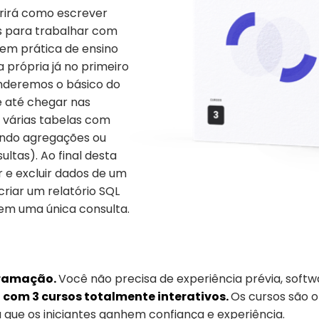
brirá como escrever
s para trabalhar com
em prática de ensino
 própria já no primeiro
nderemos o básico do
e até chegar nas
 várias tabelas com
ando agregações ou
ultas). Ao final desta
ar e excluir dados de um
iar um relatório SQL
 em uma única consulta.
gramação.
Você não precisa de experiência prévia, softw
com 3 cursos totalmente interativos.
Os cursos são 
que os iniciantes ganhem confiança e experiência.