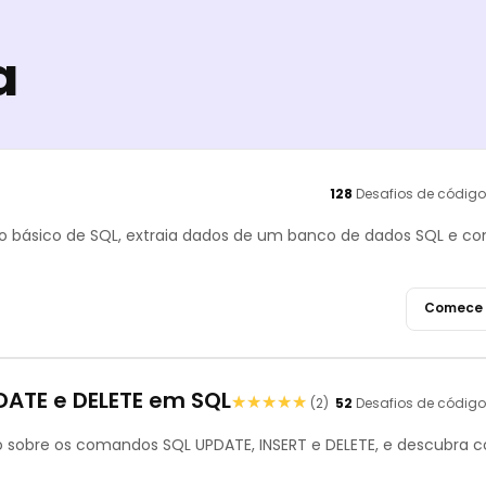
a
128
Desafios de código
o básico de SQL, extraia dados de um banco de dados SQL e co
Comece 
ATE e DELETE em SQL
★★★★★
★★★★★
(2)
52
Desafios de código
o sobre os comandos SQL UPDATE, INSERT e DELETE, e descubra 