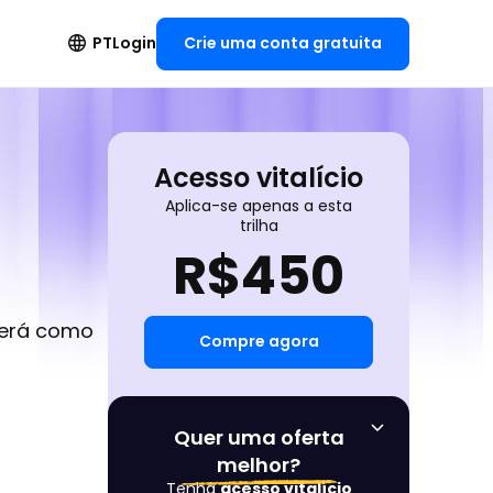
Crie uma conta gratuita
PT
Login
Acesso vitalício
Aplica-se apenas a esta
trilha
R$
450
derá como
Compre agora
Quer uma oferta
melhor?
Tenha
acesso vitalício