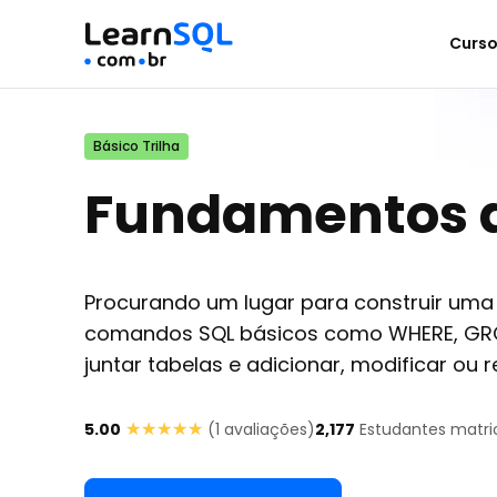
Curs
Básico Trilha
Fundamentos 
Procurando um lugar para construir uma 
comandos SQL básicos como WHERE, GRO
juntar tabelas e adicionar, modificar o
★★★★★
★★★★★
5.00
(
1
avaliações)
2,177
Estudantes matri