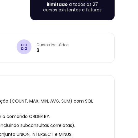
ilimitado
a todos os 27
cursos existentes e futuros
Cursos incluídos
3
ação (COUNT, MAX, MIN, AVG, SUM) com SQL
m o comando ORDER BY.
incluindo subconsultas correlatas).
onjunto UNION, INTERSECT e MINUS.