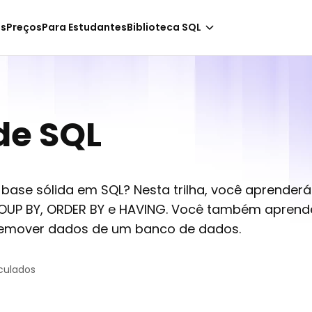
-
Apenas NaN horas!
os
Preços
Para Estudantes
Biblioteca SQL
de SQL
base sólida em SQL? Nesta trilha, você aprenderá
UP BY, ORDER BY e HAVING. Você também apren
u remover dados de um banco de dados.
culados