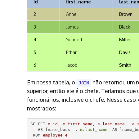
id
first_name
last_na
2
Anne
Brown
3
James
Black
4
Scarlett
Miller
5
Ethan
Davis
6
Jacob
Smith
Em nossa tabela, o
não retornou um r
JOIN
superior, então ele é o chefe. Teríamos que
funcionários, inclusive o chefe. Nesse caso
mostrados:
SELECT 
e.id
, 
e.first_name
, 
e.last_name
,  
e.
   AS fname_boss  , 
m.last_name
  AS lname_bo
FROM 
employee e