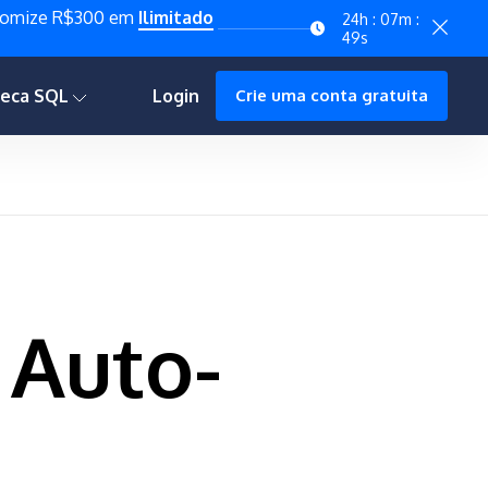
onomize R$300 em
Ilimitado
24h : 07m :
49s
teca SQL
Login
Crie uma conta gratuita
 Auto-