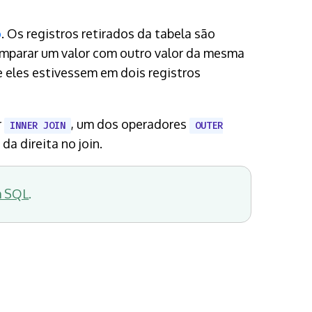
o
. Os registros retirados da tabela são
omparar um valor com outro valor da mesma
e eles estivessem em dois registros
r
, um dos operadores
INNER JOIN
OUTER
da direita no join.
m SQL
.