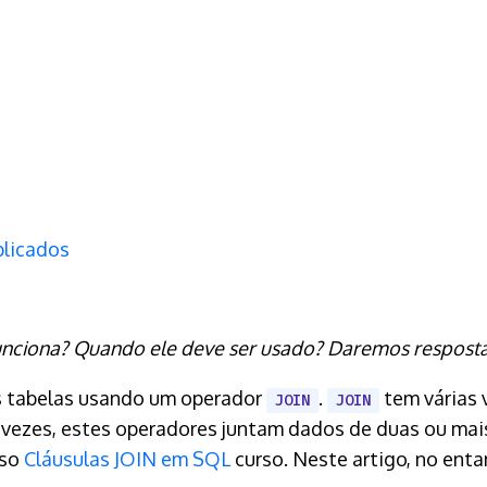
plicados
nciona? Quando ele deve ser usado? Daremos respostas
s tabelas usando um operador
.
tem várias 
JOIN
JOIN
 vezes, estes operadores juntam dados de duas ou mais
sso
Cláusulas JOIN em SQL
curso. Neste artigo, no enta