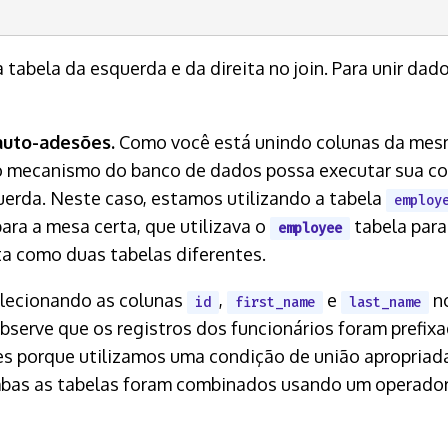
tabela da esquerda e da direita no join. Para unir dad
auto-adesões.
Como você está unindo colunas da mesm
 mecanismo do banco de dados possa executar sua con
rda. Neste caso, estamos utilizando a tabela
employ
a a mesa certa, que utilizava o
tabela para
employee
ta como duas tabelas diferentes.
elecionando as colunas
,
e
n
id
first_name
last_name
bserve que os registros dos funcionários foram prefixa
es porque utilizamos uma condição de união apropriad
ambas as tabelas foram combinados usando um operado