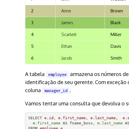
2
Anne
Brown
3
James
Black
4
Scarlett
Miller
5
Ethan
Davis
6
Jacob
Smith
A tabela
armazena os números de i
employee
identificação de seu gerente. Com exceção 
coluna
.
manager_id
Vamos tentar uma consulta que devolva o su
SELECT 
e.id
, 
e.first_name
, 
e.last_name
,  
e.
m.first_name
 AS fname_boss, 
m.last_name
 AS
FROM 
employee e