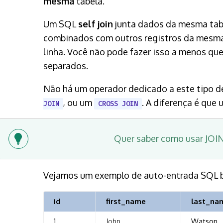
mesma
tabela.
Um SQL
self join
junta dados da mesma tabe
combinados com outros registros da mesma t
linha. Você não pode fazer isso a menos qu
separados.
Não há um operador dedicado a este tipo de
, ou um
. A diferença é que 
JOIN
CROSS JOIN
Quer saber como usar JOIN
Vejamos um exemplo de auto-entrada SQL 
id
first_name
last_na
1
John
Watson