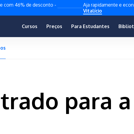
de com 46% de desconto -
Aja rapidamente e ec
Vitalício
Cursos
Preços
Para Estudantes
Biblio
gos
trado para a