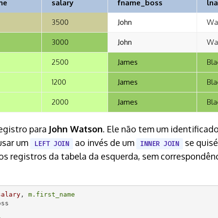
me
salary
fname_boss
ln
3500
John
Wa
3000
John
Wa
2500
James
Bla
1200
James
Bla
2000
James
Bla
egistro para
John Watson
. Ele não tem um identificad
 usar um
ao invés de um
se quisé
LEFT JOIN
INNER JOIN
, os registros da tabela da esquerda, sem correspondên
salary
, 
m.first_name
ss
