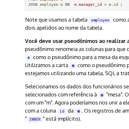
JOIN 
employee m
 ON  
e.manager_id
 = 
m.id
Note que usamos a tabela
como a 
employee
dois apelidos ao nome da tabela.
Você deve usar pseudônimos ao realizar 
pseudônimo renomeia as colunas para que o
como o pseudônimo para a mesa da esque
e
Utilizamos a carta
como o pseudônimo par
m
estejamos utilizando uma tabela, SQL a tra
Selecionamos os dados dos funcionários s
selecionados com referência à
"mesa". O
m
com um "m". Agora poderíamos nos unir a el
com a coluna
da
. Os registros de 
id
m
"
" está implícito).
INNER