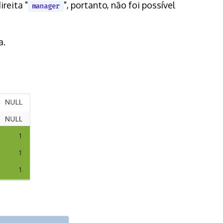
reita "
", portanto, não foi possível
manager
a.