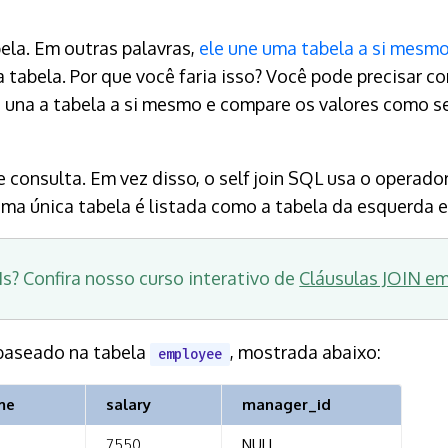
la. Em outras palavras,
ele une uma tabela a si mesm
abela. Por que você faria isso? Você pode precisar c
e una a tabela a si mesmo e compare os valores como s
 consulta. Em vez disso, o self join SQL usa o operado
uma única tabela é listada como a tabela da esquerda e 
s? Confira nosso curso interativo de
Cláusulas JOIN e
baseado na tabela
, mostrada abaixo:
employee
me
salary
manager_id
7550
NULL