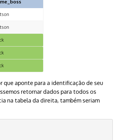
ame_boss
tson
tson
ck
ck
ck
or que aponte para a identificação de seu
ssemos retornar dados para todos os
cia na tabela da direita, também seriam