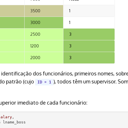
3500
1
3000
1
2500
3
1200
3
2000
3
dentificação dos funcionários, primeiros nomes, sobr
do patrão (cujo
), todos têm um supervisor. So
ID = 1
perior imediato de cada funcionário:
salary
, 

 lname_boss
