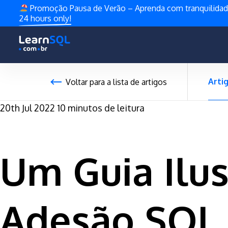
Promoção Pausa de Verão – Aprenda com tranquilida
24 hours only!
Arti
Voltar para a lista de artigos
20th Jul 2022
10 minutos de leitura
Um Guia Ilus
Adesão SQL