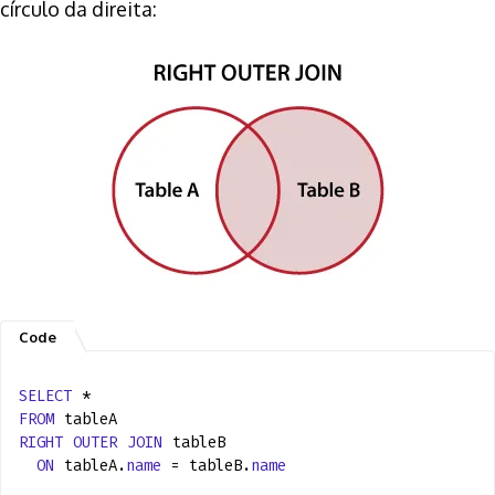
círculo da direita:
SELECT
*
FROM
tableA
RIGHT
OUTER
JOIN
tableB
ON
tableA.
name
= tableB.
name