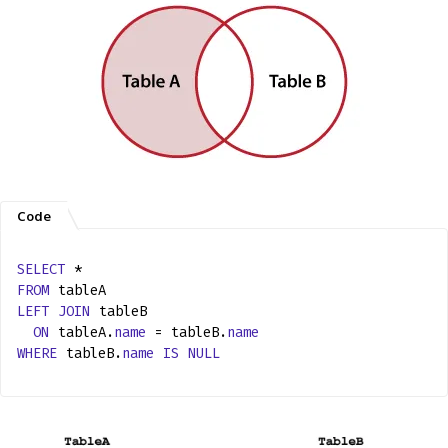
SELECT
*
FROM
tableA
LEFT
JOIN
tableB
ON
tableA.
name
= tableB.
name
WHERE
tableB.
name
IS
NULL