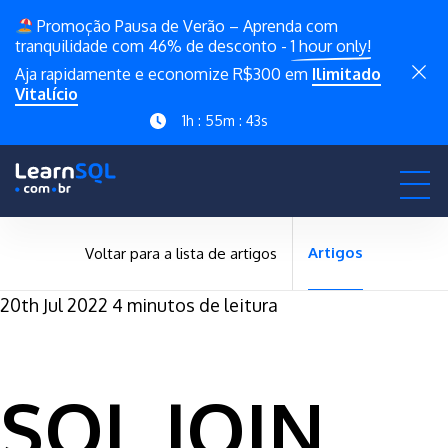
Promoção Pausa de Verão – Aprenda com
tranquilidade com 46% de desconto -
1 hour only!
Aja rapidamente e economize R$300 em
Ilimitado
Vitalício
1h : 55m : 42s
Artigos
Voltar para a lista de artigos
20th Jul 2022
4 minutos de leitura
SQL JOIN