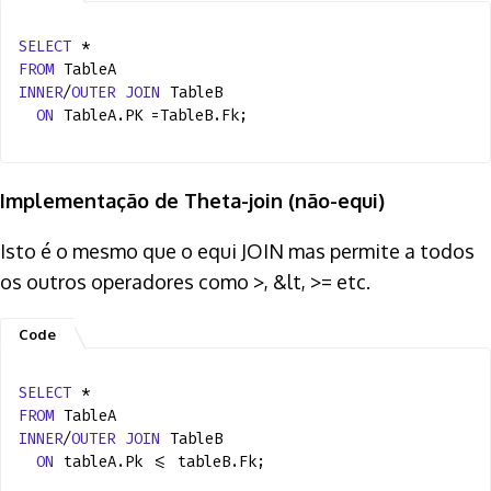
SELECT
*
FROM
TableA
INNER
/
OUTER
JOIN
TableB
ON
TableA.PK =TableB.Fk;
Implementação de Theta-join (não-equi)
Isto é o mesmo que o equi JOIN mas permite a todos
os outros operadores como >, &lt, >= etc.
SELECT
*
FROM
TableA
INNER
/
OUTER
JOIN
TableB
ON
tableA.Pk <= tableB.Fk;