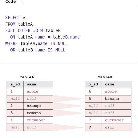
SELECT
*
FROM
tableA
FULL
OUTER
JOIN
tableB
ON
tableA.
name
= tableB.
name
WHERE
tableA.
name
IS
NULL
OR
tableB.
name
IS
NULL