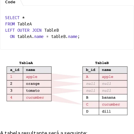
SELECT
*
FROM
TableA
LEFT
OUTER
JOIN
TableB
ON
tableA.
name
= tableB.
name
;
A tabela resultante será a seguinte: