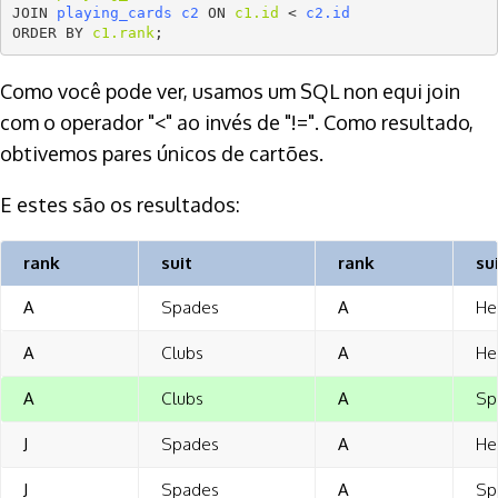
JOIN 
playing_cards
c2
 ON 
c1.id
 < 
c2.id
ORDER BY 
c1.rank
Como você pode ver, usamos um SQL non equi join
com o operador "<" ao invés de "!=". Como resultado,
obtivemos pares únicos de cartões.
E estes são os resultados:
rank
suit
rank
su
A
Spades
A
He
A
Clubs
A
He
A
Clubs
A
Sp
J
Spades
A
He
J
Spades
A
Sp