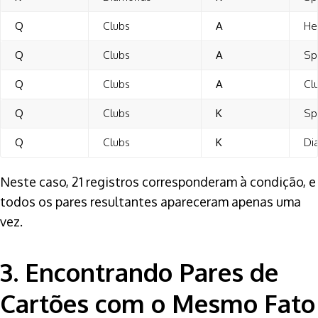
Q
Clubs
A
He
Q
Clubs
A
Sp
Q
Clubs
A
Cl
Q
Clubs
K
Sp
Q
Clubs
K
Di
Neste caso, 21 registros corresponderam à condição, e
todos os pares resultantes apareceram apenas uma
vez.
3. Encontrando Pares de
Cartões com o Mesmo Fato