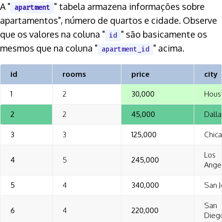
A "
" tabela armazena informações sobre
apartment
apartamentos", número de quartos e cidade. Observe
que os valores na coluna "
" são basicamente os
id
mesmos que na coluna "
" acima.
apartment_id
id
rooms
price
city
1
2
30,000
Hous
2
2
45,000
Dalla
3
3
125,000
Chic
Los
4
5
245,000
Ange
5
4
340,000
San 
San
6
4
220,000
Dieg