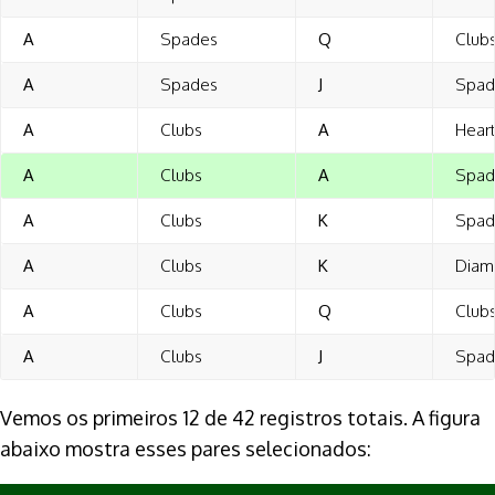
A
Spades
Q
Club
A
Spades
J
Spad
A
Clubs
A
Hear
A
Clubs
A
Spad
A
Clubs
K
Spad
A
Clubs
K
Diam
A
Clubs
Q
Club
A
Clubs
J
Spad
Vemos os primeiros 12 de 42 registros totais. A figura
abaixo mostra esses pares selecionados: