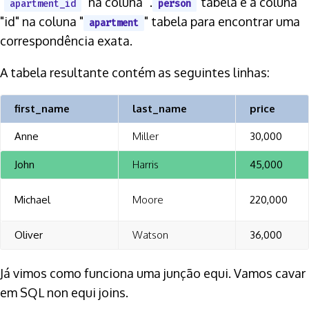
"
" na coluna ".
"tabela e a coluna
apartment_id
person
"id" na coluna "
" tabela para encontrar uma
apartment
correspondência exata.
A tabela resultante contém as seguintes linhas:
first_name
last_name
price
Anne
Miller
30,000
John
Harris
45,000
Michael
Moore
220,000
Oliver
Watson
36,000
Já vimos como funciona uma junção equi. Vamos cavar
em SQL non equi joins.