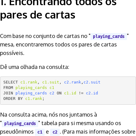
1. Encontrando todos os
pares de cartas
Com base no conjunto de cartas no "
"
playing_cards
mesa, encontraremos todos os pares de cartas
possíveis.
Dê uma olhada na consulta:
SELECT 
c1.rank
, 
c1.suit
, 
c2.rank
,
c2.suit
FROM 
playing_cards c1
JOIN 
playing_cards c2
 ON 
c1.id
 != 
c2.id
ORDER BY 
c1.rank
Na consulta acima, nós nos juntamos à
"
" tabela para si mesma usando os
playing_cards
pseudônimos
e
. (Para mais informações sobre
c1
c2