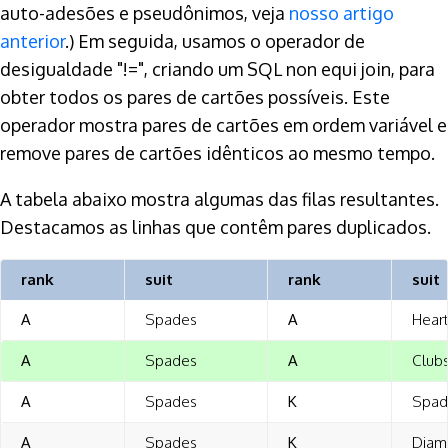
auto-adesões e pseudônimos, veja
nosso artigo
anterior
.) Em seguida, usamos o operador de
desigualdade "!=", criando um SQL non equi join, para
obter todos os pares de cartões possíveis. Este
operador mostra pares de cartões em ordem variável e
remove pares de cartões idênticos ao mesmo tempo.
A tabela abaixo mostra algumas das filas resultantes.
Destacamos as linhas que contêm pares duplicados.
rank
suit
rank
suit
A
Spades
A
Hear
A
Spades
A
Club
A
Spades
K
Spad
A
Spades
K
Diam