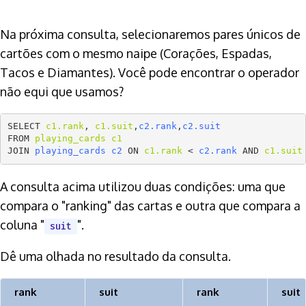
Na próxima consulta, selecionaremos pares únicos de
cartões com o mesmo naipe (Corações, Espadas,
Tacos e Diamantes). Você pode encontrar o operador
não equi que usamos?
SELECT 
c1.rank
, 
c1.suit
,
c2.rank
,
c2.suit
FROM 
playing_cards c1
JOIN 
playing_cards c2
 ON 
c1.rank
 < 
c2.rank
 AND 
c1.suit
A consulta acima utilizou duas condições: uma que
compara o "ranking" das cartas e outra que compara a
coluna "
".
suit
Dê uma olhada no resultado da consulta.
rank
suit
rank
suit