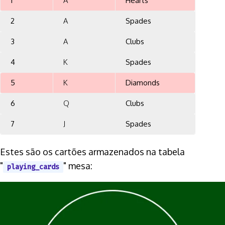
1
A
Hearts
2
A
Spades
3
A
Clubs
4
K
Spades
5
K
Diamonds
6
Q
Clubs
7
J
Spades
Estes são os cartões armazenados na tabela
"
" mesa:
playing_cards