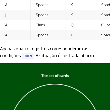
A
Spades
K
Spad
J
Spades
K
Spad
A
Clubs
Q
Club
A
Spades
J
Spad
Apenas quatro registros corresponderam às
condições
. A situação é ilustrada abaixo.
JOIN