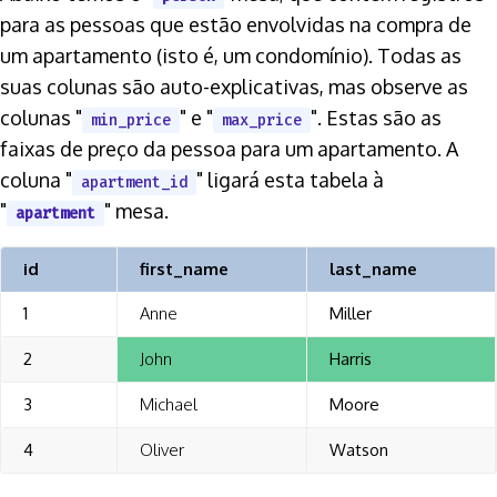
para as pessoas que estão envolvidas na compra de
um apartamento (isto é, um condomínio). Todas as
suas colunas são auto-explicativas, mas observe as
colunas "
" e "
". Estas são as
min_price
max_price
faixas de preço da pessoa para um apartamento. A
coluna "
" ligará esta tabela à
apartment_id
"
" mesa.
apartment
id
first_name
last_name
1
Anne
Miller
2
John
Harris
3
Michael
Moore
4
Oliver
Watson