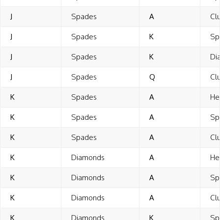
J
Spades
A
Cl
J
Spades
K
Sp
J
Spades
K
Di
J
Spades
Q
Cl
K
Spades
A
He
K
Spades
A
Sp
K
Spades
A
Cl
K
Diamonds
A
He
K
Diamonds
A
Sp
K
Diamonds
A
Cl
K
Diamonds
K
Sp