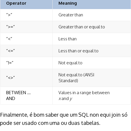
Operator
Meaning
“>”
Greater than
“>=”
Greater than or equal to
“<”
Less than
“<=”
Less than or equal to
“!=”
Not equal to
Not equal to (ANSI
”<>”
Standard)
BETWEEN …
Values in a range between
AND
x
and
y
Finalmente, é bom saber que um SQL non equi join só
pode ser usado com uma ou duas tabelas.