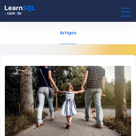
null -
-496183 hours only!
null
0h : 00m : 00s
Artigos