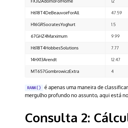
FX312AdornoForHome
12
H618T4DeBeauvoirForAll
47.59
H16GRSocratesYoghurt
1.5
67GHZ4Marximum
9.99
H618T4HobbesSolutions
7.77
14HX13Arendt
12.47
MT657GombrowiczExtra
4
é apenas uma maneira de classifica
RANK()
mergulho profundo no assunto, aqui está n
Consulta 2: Cálcu