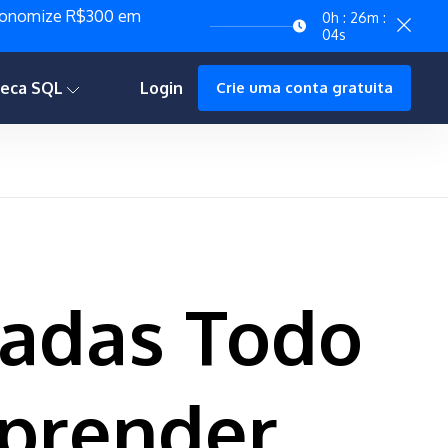
economize R$300 em
0h : 26m :
03s
teca SQL
Login
Crie uma conta gratuita
çadas Todo
aprender