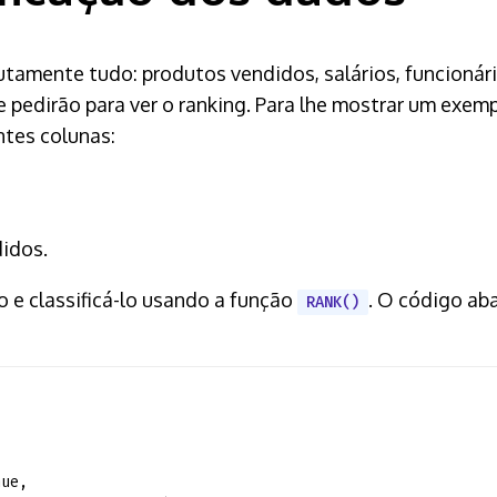
lutamente tudo: produtos vendidos, salários, funcionár
pedirão para ver o ranking. Para lhe mostrar um exemp
ntes colunas:
idos.
to e classificá-lo usando a função
. O código aba
RANK()
nue,