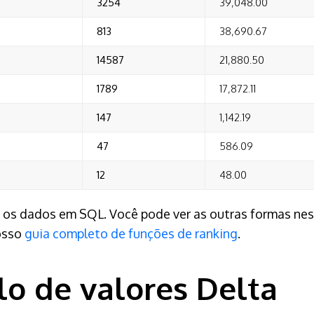
3254
39,048.00
813
38,690.67
14587
21,880.50
1789
17,872.11
147
1,142.19
47
586.09
12
48.00
r os dados em SQL. Você pode ver as outras formas ne
osso
guia completo de funções de ranking
.
lo de valores Delta