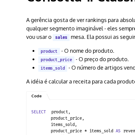
A gerência gosta de ver rankings para abso
qualquer segmento imaginável - eles sempre 
vou usar o
mesa. Ela possui as segui
sales
- O nome do produto.
product
- O preço do produto.
product_price
- O número de artigos vend
items_sold
A idéia é calcular a receita para cada produ
SELECT
product,
product_price,
items_sold,
product_price * items_sold
AS
reve