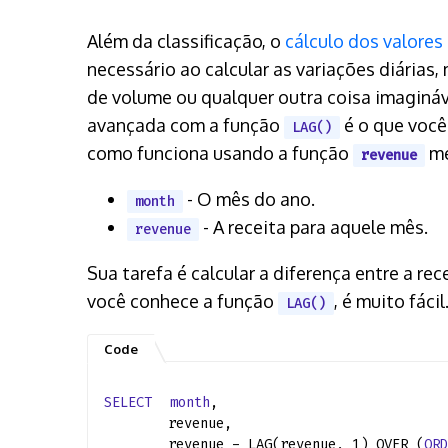
Além da classificação, o
cálculo dos valores
necessário ao calcular as variações diárias,
de volume ou qualquer outra coisa imagináve
avançada com a função
é o que você
LAG()
como funciona usando a função
me
revenue
- O mês do ano.
month
- A receita para aquele mês.
revenue
Sua tarefa é calcular a diferença entre a re
você conhece a função
, é muito fáci
LAG()
SELECT
month
,
revenue,
revenue - LAG(revenue, 1) OVER (
ORD