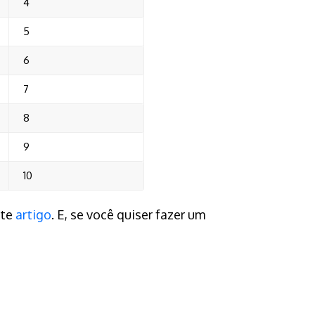
4
5
6
7
8
9
10
ste
artigo
. E, se você quiser fazer um