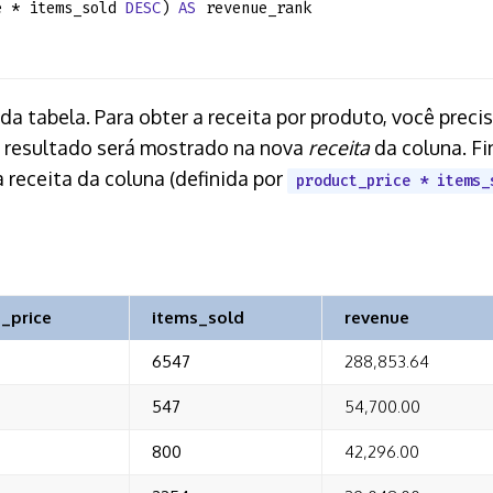
e * items_sold
DESC
)
AS
revenue_rank
 tabela. Para obter a receita por produto, você precis
 o resultado será mostrado na nova
receita
da coluna. Fi
a receita da coluna (definida por
product_price * items_
_price
items_sold
revenue
6547
288,853.64
547
54,700.00
800
42,296.00