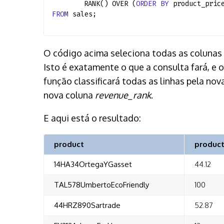
RANK() OVER (
ORDER
BY
product_pric
FROM
sales;
O código acima seleciona todas as colunas da
Isto é exatamente o que a consulta fará, e
função classificará todas as linhas pela nov
nova coluna
revenue_rank
.
E aqui está o resultado:
product
product
14HA34OrtegaYGasset
44.12
TAL578UmbertoEcoFriendly
100
44HRZ890Sartrade
52.87