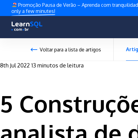
Promoção Pausa de Verão – Aprenda com tranquilida
only a few minutes!
Arti
Voltar para a lista de artigos
8th Jul 2022
13 minutos de leitura
5 Construçõ
analista de