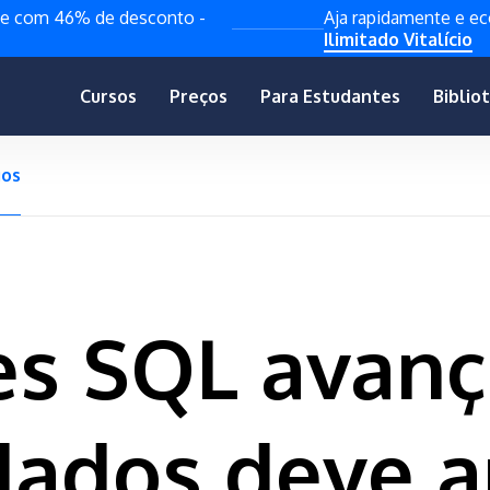
de com 46% de desconto -
Aja rapidamente e 
Ilimitado Vitalício
Cursos
Preços
Para Estudantes
Biblio
gos
es SQL avan
 dados deve 