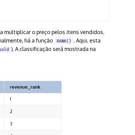
a multiplicar o preço pelos itens vendidos.
nalmente, há a função
. Aqui, esta
RANK()
). A classificação será mostrada na
sold
revenue_rank
1
2
3