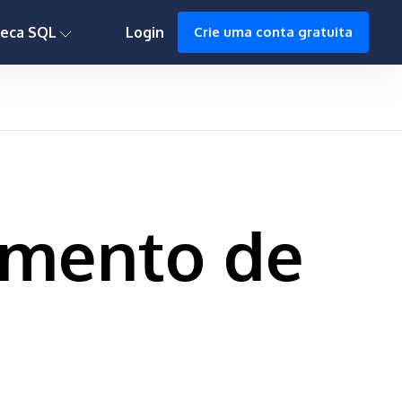
0h : 00m : 00s
teca SQL
Login
Crie uma conta gratuita
amento de