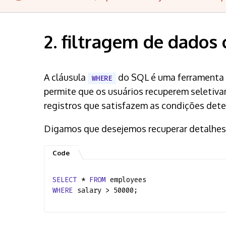
2. filtragem de dado
A cláusula
do SQL é uma ferramenta po
WHERE
permite que os usuários recuperem seletiva
registros que satisfazem as condições det
Digamos que desejemos recuperar detalhe
SELECT
*
FROM
employees
WHERE
salary > 50000;