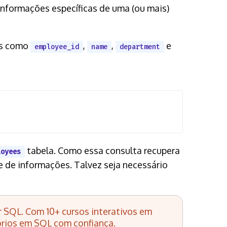
nformações específicas de uma (ou mais)
as como
,
,
e
employee_id
name
department
tabela. Como essa consulta recupera
loyees
 de informações. Talvez seja necessário
 SQL. Com 10+ cursos interativos em
tórios em SQL com confiança.