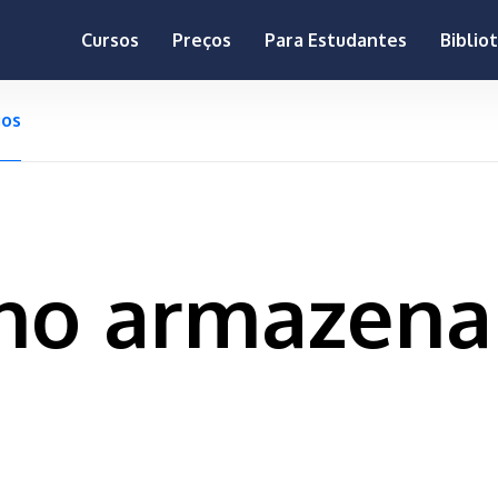
Cursos
Preços
Para Estudantes
Biblio
gos
 no armazen