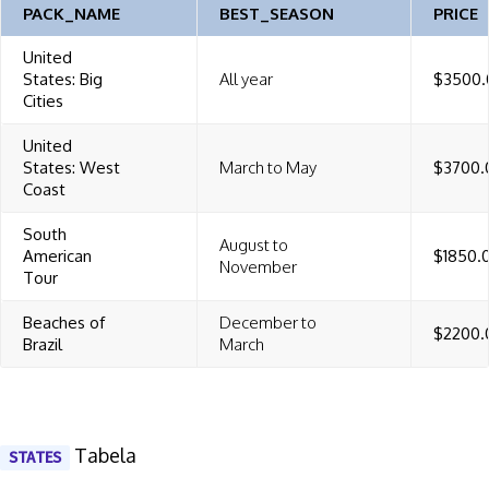
PACK_NAME
BEST_SEASON
PRICE
United
States: Big
All year
$3500.
Cities
United
States: West
March to May
$3700.
Coast
South
August to
American
$1850.
November
Tour
Beaches of
December to
$2200.
Brazil
March
Tabela
STATES