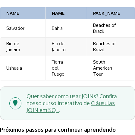
NAME
NAME
PACK_NAME
Beaches of
Salvador
Bahia
Brazil
Rio de
Rio de
Beaches of
Janeiro
Janeiro
Brazil
Tierra
South
Ushuaia
del
American
Fuego
Tour
Quer saber como usar JOINs? Confira
nosso curso interativo de
Cláusulas
JOIN em SQL
.
Próximos passos para continuar aprendendo