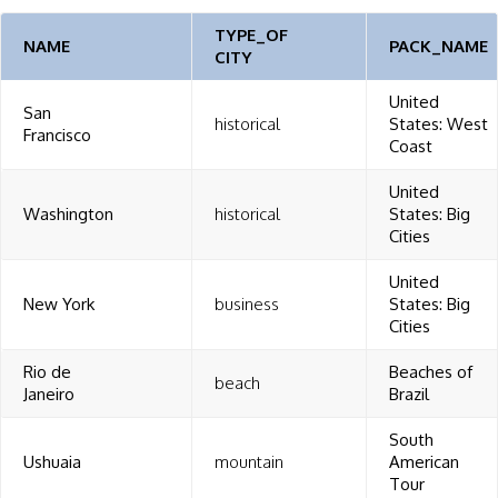
TYPE_OF
NAME
PACK_NAME
CITY
United
San
historical
States: West
Francisco
Coast
United
Washington
historical
States: Big
Cities
United
New York
business
States: Big
Cities
Rio de
Beaches of
beach
Janeiro
Brazil
South
Ushuaia
mountain
American
Tour