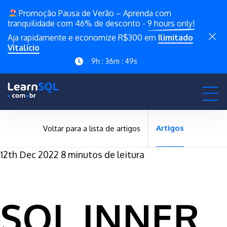
Promoção Pausa de Verão – Aprenda com
tranquilidade com 46% de desconto -
9 hours only!
Aja rapidamente e economize R$300 em
Ilimitado
Vitalício
9h : 36m : 48s
Artigos
Voltar para a lista de artigos
12th Dec 2022
8 minutos de leitura
SQL INNER