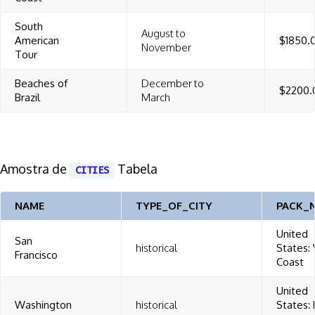
South
August to
American
$1850.
November
Tour
Beaches of
December to
$2200.
Brazil
March
Amostra de
Tabela
CITIES
NAME
TYPE_OF_CITY
PACK_
United
San
historical
States:
Francisco
Coast
United
Washington
historical
States: 