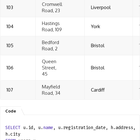
Cromwell
103
Liverpool
Road, 23
Hastings
104
York
Road, 109
Bedford
105
Bristol
Road, 2
Queen
106
Street,
Bristol
45
Mayfield
107
Cardiff
Road, 34
SELECT
u.id, u.
name
, u.registration_date, h.address,
h.city