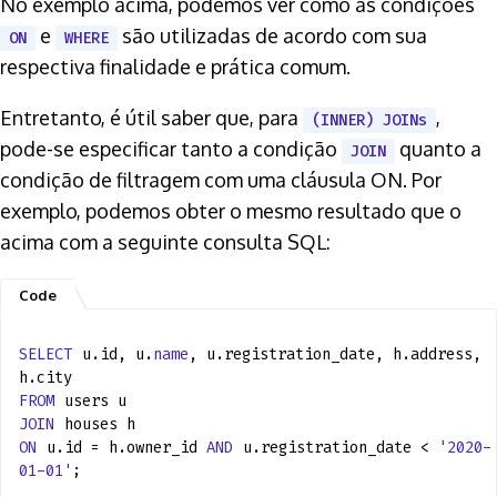
No exemplo acima, podemos ver como as condições
e
são utilizadas de acordo com sua
ON
WHERE
respectiva finalidade e prática comum.
Entretanto, é útil saber que, para
,
(INNER) JOINs
pode-se especificar tanto a condição
quanto a
JOIN
condição de filtragem com uma cláusula ON. Por
exemplo, podemos obter o mesmo resultado que o
acima com a seguinte consulta SQL:
SELECT
u.id, u.
name
, u.registration_date, h.address,
h.city
FROM
users u
JOIN
houses h
ON
u.id = h.owner_id
AND
u.registration_date <
'2020-
01-01'
;