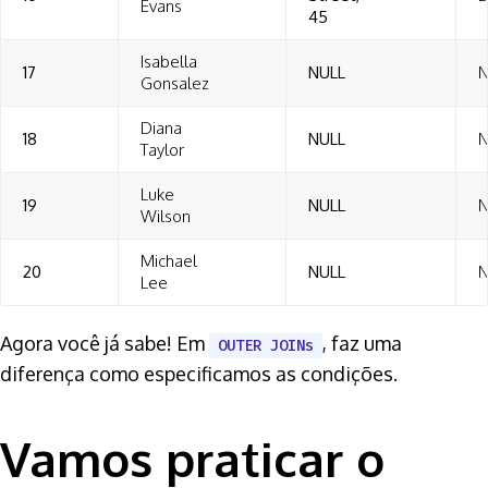
Evans
45
Isabella
17
NULL
N
Gonsalez
Diana
18
NULL
N
Taylor
Luke
19
NULL
N
Wilson
Michael
20
NULL
N
Lee
Agora você já sabe! Em
, faz uma
OUTER JOINs
diferença como especificamos as condições.
Vamos praticar o