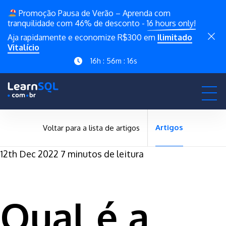
Promoção Pausa de Verão – Aprenda com
tranquilidade com 46% de desconto -
16 hours only!
Aja rapidamente e economize R$300 em
Ilimitado
Vitalício
16h : 56m : 16s
Artigos
Voltar para a lista de artigos
12th Dec 2022
7 minutos de leitura
Qual é a