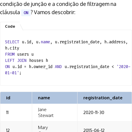
condição de junção e a condição de filtragem na
cláusula
? Vamos descobrir:
ON
SELECT
u.id, u.
name
, u.registration_date, h.address,
h.city
FROM
users u
LEFT
JOIN
houses h
ON
u.id = h.owner_id
AND
u.registration_date <
'2020-
01-01'
;
id
name
registration_date
Jane
11
2020-11-30
Stewart
Mary
12
2015-06-12