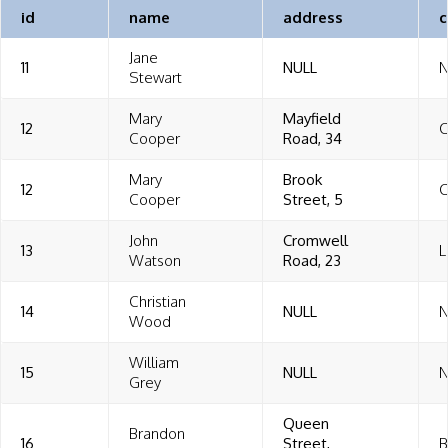
id
name
address
c
Jane
11
NULL
N
Stewart
Mary
Mayfield
12
C
Cooper
Road, 34
Mary
Brook
12
C
Cooper
Street, 5
John
Cromwell
13
L
Watson
Road, 23
Christian
14
NULL
N
Wood
William
15
NULL
N
Grey
Queen
Brandon
16
Street,
B