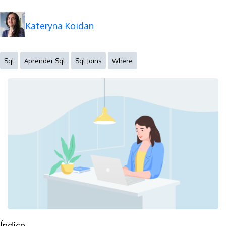
Kateryna Koidan
Sql
Aprender Sql
Sql Joins
Where
Índice