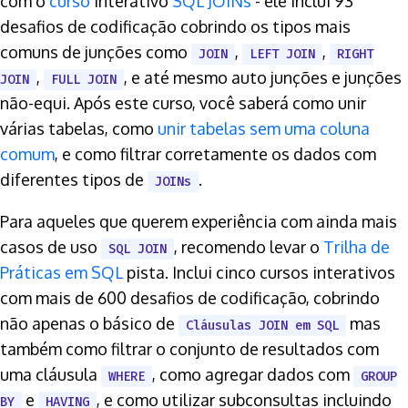
com o
curso
interativo
SQL JOINs
- ele inclui 93
desafios de codificação cobrindo os tipos mais
comuns de junções como
,
,
JOIN
LEFT JOIN
RIGHT
,
, e até mesmo auto junções e junções
JOIN
FULL JOIN
não-equi. Após este curso, você saberá como unir
várias tabelas, como
unir tabelas sem uma coluna
comum
, e como filtrar corretamente os dados com
diferentes tipos de
.
JOINs
Para aqueles que querem experiência com ainda mais
casos de uso
, recomendo levar o
Trilha de
SQL JOIN
Práticas em SQL
pista. Inclui cinco cursos interativos
com mais de 600 desafios de codificação, cobrindo
não apenas o básico de
mas
Cláusulas JOIN em SQL
também como filtrar o conjunto de resultados com
uma cláusula
, como agregar dados com
WHERE
GROUP
e
, e como utilizar subconsultas incluindo
BY
HAVING