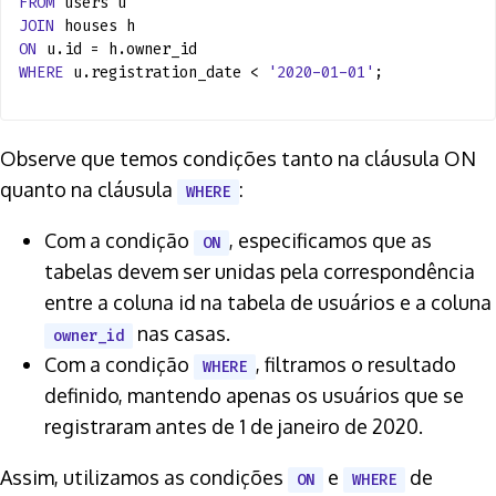
FROM
users u
JOIN
houses h
ON
u.id = h.owner_id
WHERE
u.registration_date <
'2020-01-01'
;
Observe que temos condições tanto na cláusula ON
quanto na cláusula
:
WHERE
Com a condição
, especificamos que as
ON
tabelas devem ser unidas pela correspondência
entre a coluna id na tabela de usuários e a coluna
nas casas.
owner_id
Com a condição
, filtramos o resultado
WHERE
definido, mantendo apenas os usuários que se
registraram antes de 1 de janeiro de 2020.
Assim, utilizamos as condições
e
de
ON
WHERE