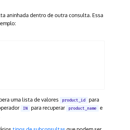
lta aninhada dentro de outra consulta. Essa
xemplo:
pera uma lista de valores
para
product_id
 operador
para recuperar
e
IN
product_name
.
vários
tipos de subconsultas
que podem ser