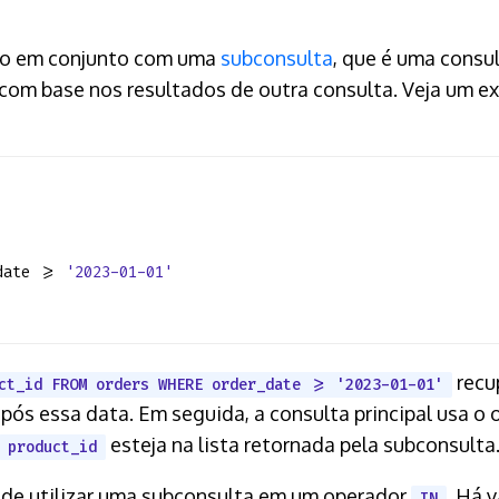
o em conjunto com uma
subconsulta
, que é uma consu
com base nos resultados de outra consulta. Veja um e
date >=
'2023-01-01'
recu
ct_id FROM orders WHERE order_date >= '2023-01-01'
após essa data. Em seguida, a consulta principal usa o
esteja na lista retornada pela subconsulta
product_id
de utilizar uma subconsulta em um operador
. Há 
IN