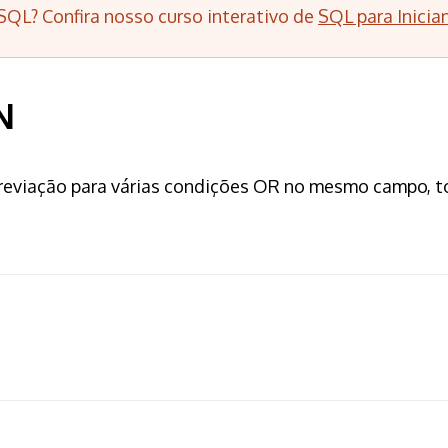
SQL? Confira nosso curso interativo de
SQL para Inicia
N
viação para várias condições OR no mesmo campo, tor
;