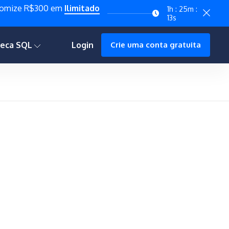
onomize R$300 em
Ilimitado
1h : 25m :
12s
teca SQL
Login
Crie uma conta gratuita