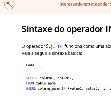
Interessado em aprender 
Sintaxe do operador I
O operador SQL
funciona como uma abre
IN
Veja a seguir a sintaxe básica:
SELECT
column1, column2, ...
FROM
table_name
WHERE
column_name
IN
(value1, value2, ...)