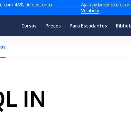
de com 46% de desconto -
Aja rapidamente e ec
Vitalício
Cursos
Preços
Para Estudantes
Biblio
gos
L IN