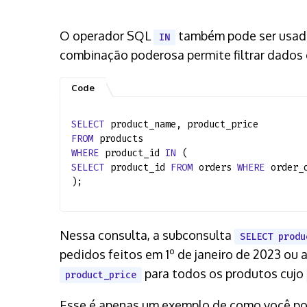
O operador SQL
também pode ser usad
IN
combinação poderosa permite filtrar dados 
SELECT
product_name, product_price
FROM
products
WHERE
product_id
IN
(
SELECT
product_id
FROM
orders
WHERE
order_
);
Nessa consulta, a subconsulta
SELECT produ
pedidos feitos em 1º de janeiro de 2023 ou 
para todos os produtos cujo
product_price
Esse é apenas um exemplo de como você po