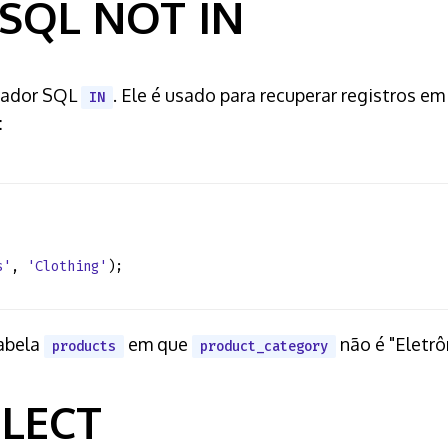
 SQL NOT IN
rador SQL
. Ele é usado para recuperar registros e
IN
:
s'
,
'Clothing'
);
tabela
em que
não é "Eletrô
products
product_category
ELECT