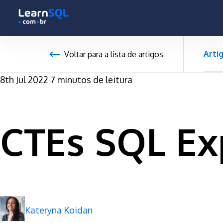
null -
-496155 hours only!
Arti
Voltar para a lista de artigos
8th Jul 2022
7 minutos de leitura
CTEs SQL Ex
Kateryna Koidan