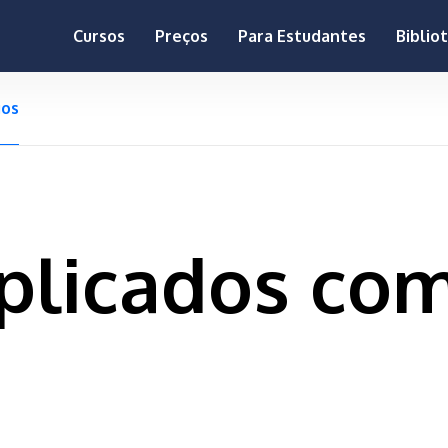
null
Cursos
Preços
Para Estudantes
Biblio
gos
plicados co