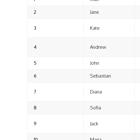
2
Jane
3
Kate
4
Andrew
5
John
6
Sebastian
7
Diana
8
Sofia
9
Jack
10
Maria