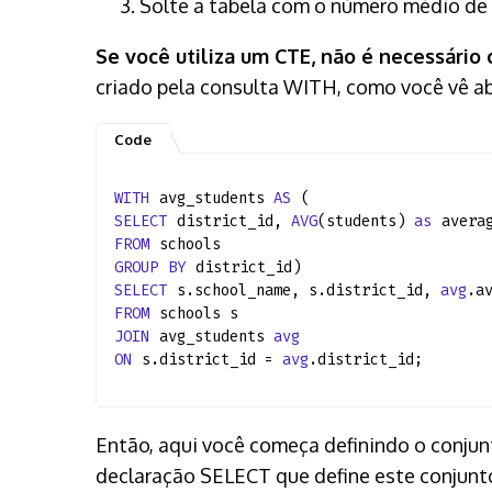
Solte a tabela com o número médio de a
Se você utiliza um CTE, não é necessário c
criado pela consulta WITH, como você vê ab
WITH
avg_students
AS
(
SELECT
district_id,
AVG
(students)
as
avera
FROM
schools
GROUP
BY
district_id)
SELECT
s.school_name, s.district_id,
avg
.a
FROM
schools s
JOIN
avg_students
avg
ON
s.district_id =
avg
.district_id;
Então, aqui você começa definindo o conju
declaração SELECT que define este conjunto