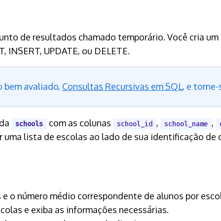
nto de resultados chamado temporário. Você cria um
CT, INSERT, UPDATE, ou DELETE.
o bem avaliado,
Consultas Recursivas em SQL
, e torne
ada
com as colunas
,
,
schools
school_id
school_name
r uma lista de escolas ao lado de sua identificação de
os e o número médio correspondente de alunos por esco
scolas e exiba as informações necessárias.