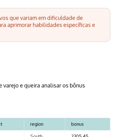
vos que variam em dificuldade de
ra aprimorar habilidades específicas e
varejo e queira analisar os bônus
et
region
bonus
South
2305.45