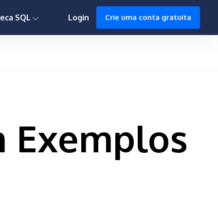
0h : 00m : 00s
teca SQL
Login
Crie uma conta gratuita
m Exemplos