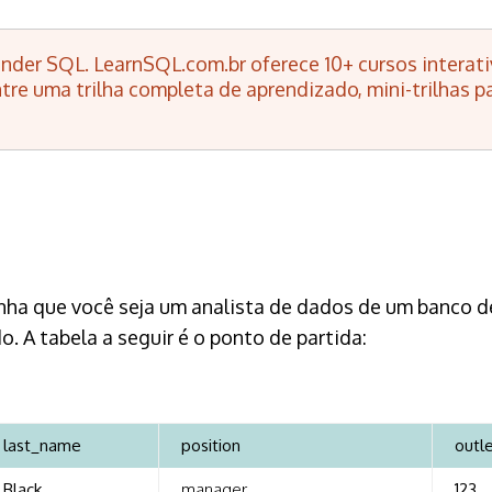
nder SQL. LearnSQL.com.br oferece 10+ cursos interati
tre uma trilha completa de aprendizado, mini-trilhas pa
a que você seja um analista de dados de um banco de 
 A tabela a seguir é o ponto de partida:
last_name
position
outl
Black
manager
123