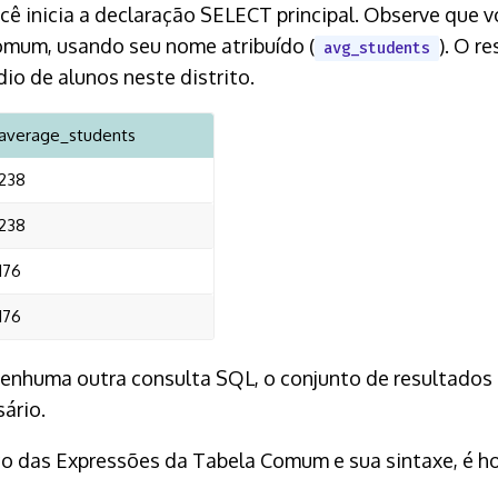
ê inicia a declaração SELECT principal. Observe que v
omum, usando seu nome atribuído (
). O r
avg_students
io de alunos neste distrito.
average_students
238
238
176
176
enhuma outra consulta SQL, o conjunto de resultados 
ário.
 das Expressões da Tabela Comum e sua sintaxe, é ho