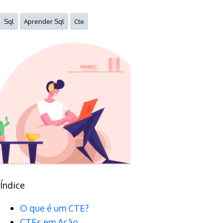
Sql
Aprender Sql
Cte
Índice
O que é um CTE?
CTEs em Ação