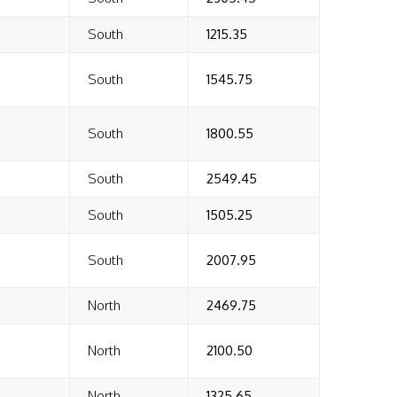
South
1215.35
South
1545.75
South
1800.55
South
2549.45
South
1505.25
South
2007.95
North
2469.75
North
2100.50
North
1325.65