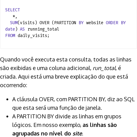
SELECT
*,
SUM
(visits) OVER (PARTITION
BY
website
ORDER
BY
date
)
AS
running_total
FROM
daily_visits;
Quando você executa esta consulta, todas as linhas
são exibidas e uma coluna adicional,
run_total
, é
criada. Aqui está uma breve explicação do que está
ocorrendo:
A cláusula OVER, com PARTITION BY, diz ao SQL
que esta será uma função de janela.
A PARTITION BY divide as linhas em grupos
lógicos. Em nosso exemplo,
as linhas são
agrupadas no nível do
site
.