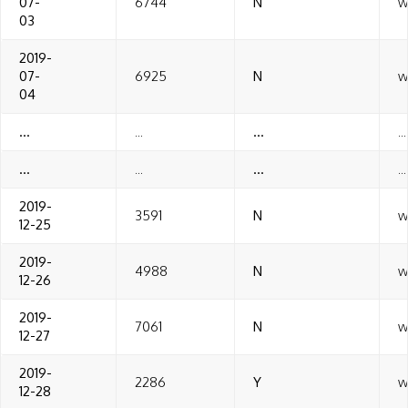
07-
6744
N
w
03
2019-
07-
6925
N
w
04
...
...
...
...
...
...
...
...
2019-
3591
N
w
12-25
2019-
4988
N
w
12-26
2019-
7061
N
w
12-27
2019-
2286
Y
w
12-28