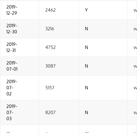
2019-
2462
Y
w
12-29
2019-
3216
N
w
12-30
2019-
4752
N
w
12-31
2019-
3087
N
w
07-01
2019-
07-
5157
N
w
02
2019-
07-
8207
N
w
03
...
...
...
...