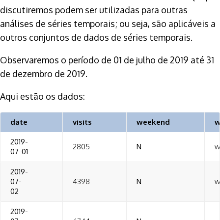
discutiremos podem ser utilizadas para outras
análises de séries temporais; ou seja, são aplicáveis a
outros conjuntos de dados de séries temporais.
Observaremos o período de 01 de julho de 2019 até 31
de dezembro de 2019.
Aqui estão os dados:
date
visits
weekend
w
2019-
2805
N
w
07-01
2019-
07-
4398
N
w
02
2019-