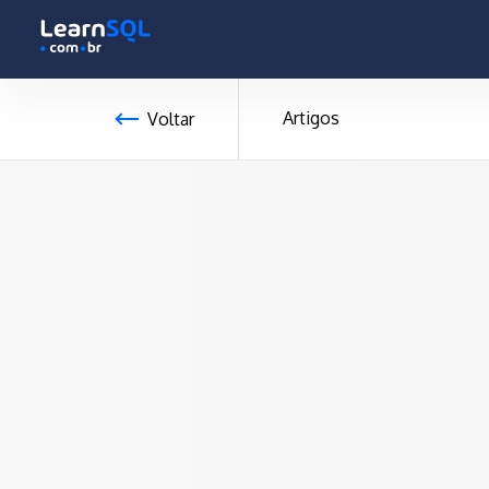
-
-496144 hours only!
Artigos
Voltar