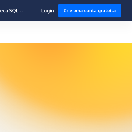
0h : 00m : 00s
teca SQL
Login
Crie uma conta gratuita