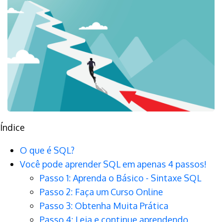
Índice
O que é SQL?
Você pode aprender SQL em apenas 4 passos!
Passo 1: Aprenda o Básico - Sintaxe SQL
Passo 2: Faça um Curso Online
Passo 3: Obtenha Muita Prática
Passo 4: Leia e continue aprendendo