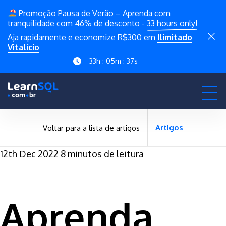
Promoção Pausa de Verão – Aprenda com
tranquilidade com 46% de desconto -
33 hours only!
Aja rapidamente e economize R$300 em
Ilimitado
Vitalício
33h : 05m : 36s
Artigos
Voltar para a lista de artigos
12th Dec 2022
8 minutos de leitura
Aprenda